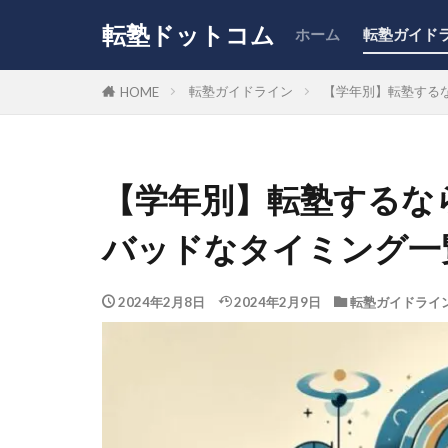
転塾ドットコム
ホーム
転塾ガイド
転塾ガイドライン
【学年別】転塾する
HOME
【学年別】転塾するな
バッドなタイミング一
2024年2月8日
2024年2月9日
転塾ガイドライ